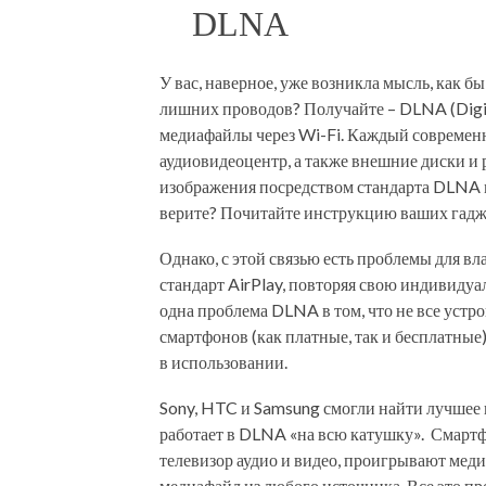
DLNA
У вас, наверное, уже возникла мысль, как 
лишних проводов? Получайте – DLNA (Digita
медиафайлы через Wi-Fi. Каждый современн
аудиовидеоцентр, а также внешние диски 
изображения посредством стандарта DLNA м
верите? Почитайте инструкцию ваших гадж
Однако, с этой связью есть проблемы для в
стандарт AirPlay, повторяя свою индивидуа
одна проблема DLNA в том, что не все устр
смартфонов (как платные, так и бесплатны
в использовании.
Sony, HTC и Samsung смогли найти лучшее 
работает в DLNA «на всю катушку». Смарт
телевизор аудио и видео, проигрывают меди
медиафайл из любого источника. Все это пр