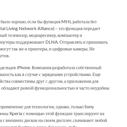
бы было хорошо, если бы функция MHL работала без
l Living Network Alliance) – это функция передает
ый телевизор, медиаресивер, компьютер и
и роутеры поддерживают DLNA. Отправлять и принимать
огут так же и принтеры, и цифровые камеры. Не
етов.
ладельцев iPhone. Компания разработала собственный
льность как в случае с зарядными устройствами. Еще
ойства совместимы друг с другом, а приложения для
е) обладают разной функциональностью и часто неудобны
применение для технологии, однако, только Sony
фоны Xperia с помощью этой функции транслируют на
а с внешних дисков на своем дисплее, скачивают любой
оисходит быстро и легко, без каких-либо