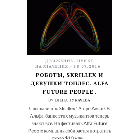
ДВИЖЕНИЕ
,
ПУНКТ
НАЗНАЧЕНИЯ
18.07.2016
РОБОТЫ, SKRILLEX И
ДЕВУШКИ ТОПЛЕС. ALFA
FUTURE PEOPLE .
BY
ЕЛЕНА ТУКАЧЁВА
Слышали про Skrillex? А про Avicii? В
Альфа-банке этих музыкантов теперь
знают все. На фестиваль Alfa Future
People компания собирается потратить
около $10 млн….