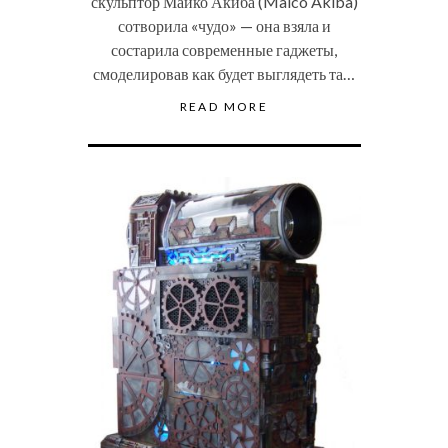
скульптор Майко Акиба (Maico Akiba)
сотворила «чудо» — она взяла и
состарила современные гаджеты,
смоделировав как будет выглядеть та…
READ MORE