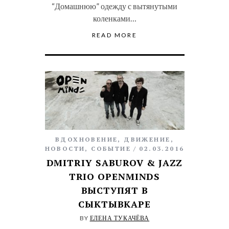
“Домашнюю” одежду с вытянутыми
коленками…
READ MORE
ВДОХНОВЕНИЕ
,
ДВИЖЕНИЕ
,
НОВОСТИ
,
СОБЫТИЕ
02.03.2016
DMITRIY SABUROV & JAZZ
TRIO OPENMINDS
ВЫСТУПЯТ В
СЫКТЫВКАРЕ
BY
ЕЛЕНА ТУКАЧЁВА