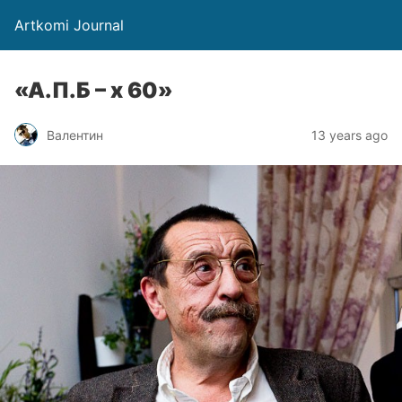
Artkomi Journal
«А.П.Б – х 60»
Валентин
13 years ago