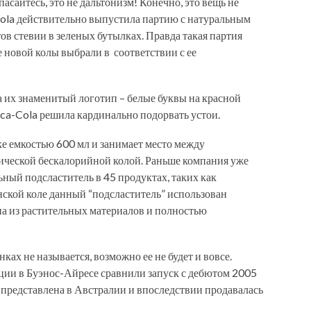
пасайтесь, это не дальтонизм! Конечно, это вещь не
Cola действительно выпустила партию с натуральным
ов стевии в зеленых бутылках. Правда такая партия
 новой колы выбрали в соответствии с ее
а их знаменитый логотип – белые буквы на красной
oca-Cola решила кардинально подорвать устои.
е емкостью 600 мл и занимает место между
тической бескалорийной колой. Раньше компания уже
ьный подсластитель в 45 продуктах, таких как
анской коле данный “подсластитель” использован
на из растительных материалов и полностью
ках не называется, возможно ее не будет и вовсе.
ции в Буэнос-Айресе сравнили запуск с дебютом 2005
 представлена в Австралии и впоследствии продавалась