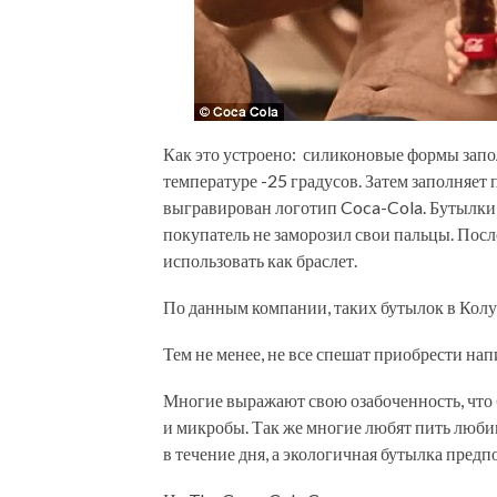
Как это устроено: силиконовые формы запол
температуре -25 градусов. Затем заполняе
выгравирован логотип Coca-Cola. Бутылки 
покупатель не заморозил свои пальцы. После
использовать как браслет.
По данным компании, таких бутылок в Колу
Тем не менее, не все спешат приобрести напи
Многие выражают свою озабоченность, что б
и микробы. Так же многие любят пить люби
в течение дня, а экологичная бутылка пред