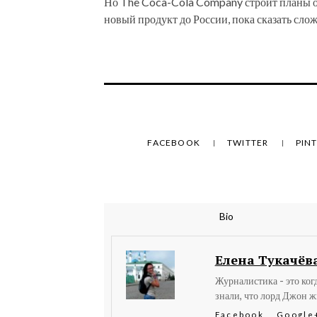
Но The Coca-Cola Company строит планы о
новый продукт до России, пока сказать слож
FACEBOOK
TWITTER
PIN
Bio
Елена Тукачёв
Журналистика - это ког
знали, что лорд Джон ж
Facebook
Google