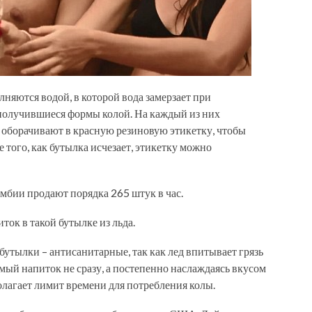
няются водой, в которой вода замерзает при
т получившиеся формы колой. На каждый из них
оборачивают в красную резиновую этикетку, чтобы
 того, как бутылка исчезает, этикетку можно
мбии продают порядка 265 штук в час.
ток в такой бутылке из льда.
утылки – антисанитарные, так как лед впитывает грязь
мый напиток не сразу, а постепенно наслаждаясь вкусом
полагает лимит времени для потребления колы.