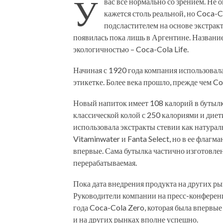
У
вас все нормально со зрением. Не о
кажется столь реальной, но Coca-
подсластителем на основе экстракт
появилась пока лишь в Аргентине. Название
экологичностью – Coca-Cola Life.
Начиная с 1920 года компания использовал
этикетке. Более века прошло, прежде чем C
Новый напиток имеет 108 калорий в бутылк
классической колой с 250 калориями и дие
использовала экстракты стевии как натурал
Vitaminwater и Fanta Select, но в ее флагм
впервые. Сама бутылка частично изготовле
перерабатываемая.
Пока дата внедрения продукта на других рын
Руководители компании на пресс-конферен
года Coca-Cola Zero, которая была впервые
и на других рынках вполне успешно.