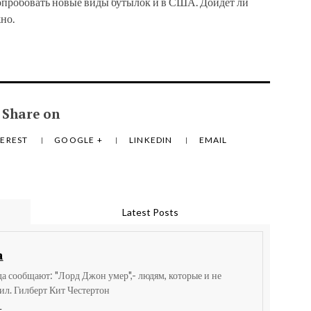
пробовать новые виды бутылок и в США. Дойдет ли
но.
Share on
TEREST
GOOGLE +
LINKEDIN
EMAIL
Latest Posts
а
да сообщают: "Лорд Джон умер",- людям, которые и не
ил. Гилберт Кит Честертон
+