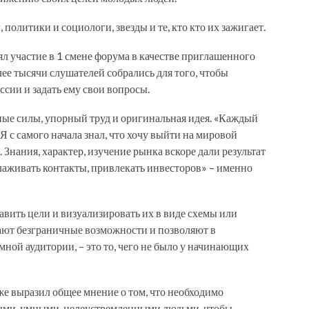
олитики и социологи, звезды и те, кто кто их зажигает.
л участие в 1 смене форума в качестве приглашенного
лее тысячи слушателей собрались для того, чтобы
ссии и задать ему свои вопросы.
ные силы, упорный труд и оригинальная идея. «Каждый
. Я с самого начала знал, что хочу выйти на мировой
ь. Знания, характер, изучение рынка вскоре дали результат
алаживать контакты, привлекать инвесторов» – именно
авить цели и визуализировать их в виде схемы или
ют безграничные возможности и позволяют в
ной аудитории, – это то, чего не было у начинающих
же выразил общее мнение о том, что необходимо
ными, умными, целеустремленными людьми, чтобы