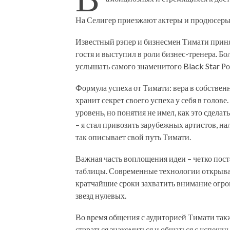
На Селигер приезжают актеры и продюсеры, п
Известный рэпер и бизнесмен Тимати приня
гостя и выступил в роли бизнес-тренера. Бо
услышать самого знаменитого Black Star Ро
Формула успеха от Тимати: вера в собствен
хранит секрет своего успеха у себя в голове
уровень, но понятия не имел, как это сделат
– я стал привозить зарубежных артистов, н
так описывает свой путь Тимати.
Важная часть воплощения идеи – четко пост
таблицы. Современные технологии открыва
кратчайшие сроки захватить внимание огром
звезд нулевых.
Во время общения с аудиторией Тимати так
стараться знакомиться и общаться с успеш