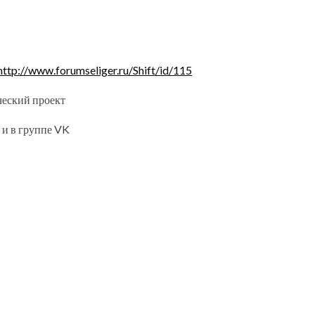
http://www.forumseliger.ru/Shift/id/115
еский проект
 и в группе VK