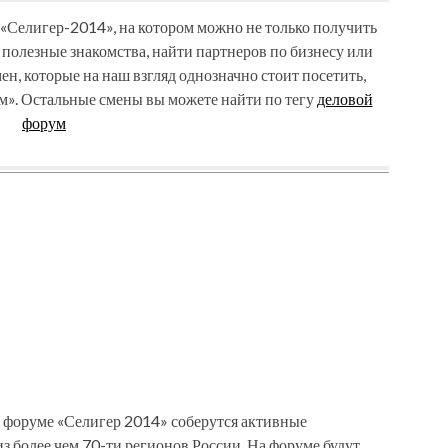
«Селигер-2014», на котором можно не только получить
ь полезные знакомства, найти партнеров по бизнесу или
ен, которые на наш взгляд однозначно стоит посетить,
м». Остальные смены вы можете найти по тегу
деловой
форум
 форуме «Селигер 2014» соберутся активные
з более чем 70-ти регионов России. На форуме будут