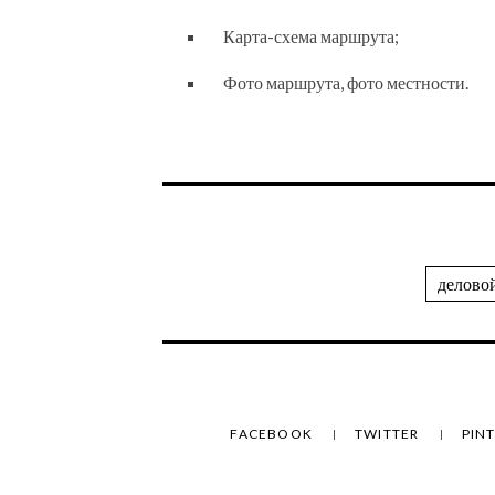
Карта-схема маршрута;
Фото маршрута, фото местности.
делово
FACEBOOK
TWITTER
PIN