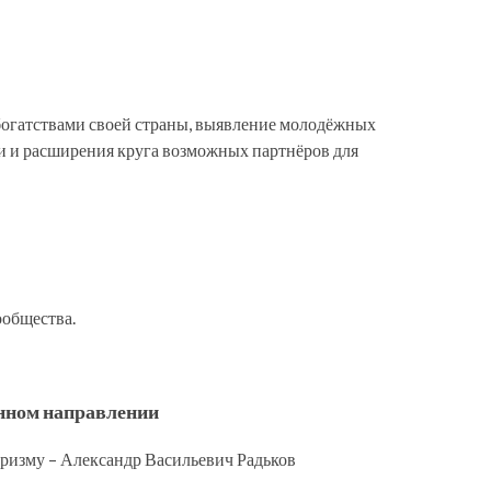
огатствами своей страны, выявление молодёжных
ни и расширения круга возможных партнёров для
ообщества.
анном направлении
уризму – Александр Васильевич Радьков