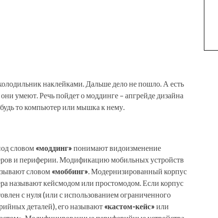
 холодильник наклейками. Дальше дело не пошло. А есть
, они умеют. Речь пойдет о моддинге – апгрейде дизайна
будь то компьютер или мышка к нему.
од словом
«моддинг»
понимают видоизменение
ров и периферии. Модификацию мобильных устройств
азывают словом
«моббинг»
. Модернизированный корпус
ра называют кейсмодом или простомодом. Если корпус
овлен с нуля (или с использованием ограниченного
ерийных деталей), его называют
«кастом-кейс»
или
кастом». Модифицированные периферийные устройства