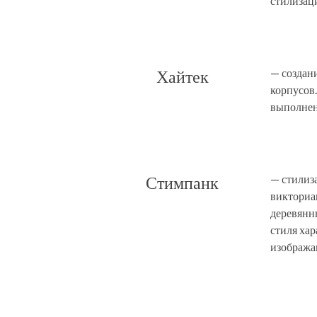
стилизаци
— создан
Хайтек
корпусов.
выполнен
— стилиза
Стимпанк
викториа
деревянны
стиля ха
изобража