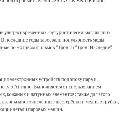
и под игровые вселенные S.T.A.L.K.E.R. и Fallout.
ие ультрасовременных, футуристически выглядящих
 В последние годы завоевали популярность моды,
ные по мотивом фильмов “Трон” и “Трон: Наследие”.
ция электронных устройств под эпоху пара и
нскую Англию. Выполняется с использованием
х, кожаных и латунных элементов; также для этого
рактерны многочисленные шестерёнки и медные трубки,
ющие детали паровых машин.