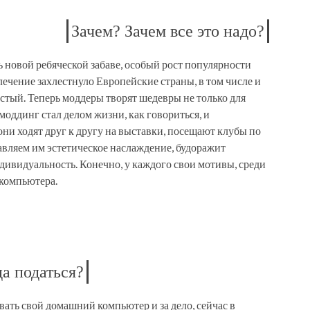
Зачем? Зачем все это надо?
 новой ребяческой забаве, особый рост популярности
лечение захлестнуло Европейские страны, в том числе и
истый. Теперь моддеры творят шедевры не только для
х моддинг стал делом жизни, как говориться, и
они ходят друг к другу на выставки, посещают клубы по
авляем им эстетическое наслаждение, будоражит
дивидуальность. Конечно, у каждого свои мотивы, среди
 компьютера.
да податься?
ать свой домашний компьютер и за дело, сейчас в