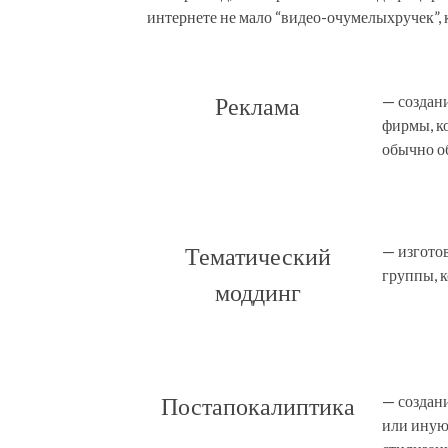
интернете не мало “видео-очумелыхручек”, 
— создан
Реклама
фирмы, ко
обычно о
— изгото
Тематический
группы, к
моддинг
— создан
Постапокалиптика
или иную