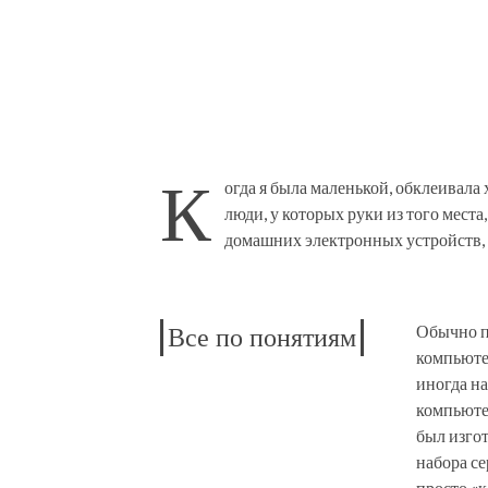
К
огда я была маленькой, обклеивала
люди, у которых руки из того места
домашних электронных устройств, 
Обычно п
Все по понятиям
компьюте
иногда н
компьюте
был изгот
набора с
просто «