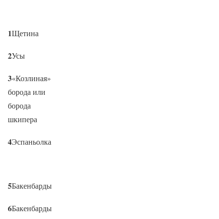
1
Щетина
2
Усы
3
«Козлиная»
борода или
борода
шкипера
4
Эспаньолка
5
Бакенбарды
6
Бакенбарды